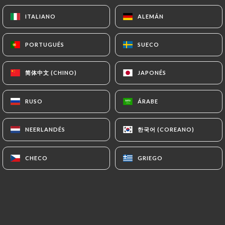
30cl
ITALIANO
ITALIANO
ALEMÁN
ALEMÁN
PORTUGUÉS
PORTUGUÉS
SUECO
SUECO
Tropical Twist
Jus de passion, jus de mangue, jus de citron, eau
简体中文 (CHINO)
简体中文 (CHINO)
JAPONÉS
JAPONÉS
gazeuse
10.50€
RUSO
RUSO
ÁRABE
ÁRABE
Citrus Splash
한국어 (COREANO)
한국어 (COREANO)
NEERLANDÉS
NEERLANDÉS
Jus d'orange, jus de citron, sirop d'agave, eau
gazeuse
CHECO
CHECO
GRIEGO
GRIEGO
10.50€
Pineapple Paradise
Jus d'ananas, jus de citron, crème de coco, eau
gazeuse