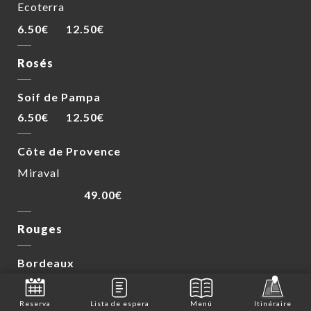
Ecoterra
6.50€
12.50€
Rosés
Soif de Pampa
6.50€
12.50€
Côte de Provence
Miraval
49.00€
Rouges
Bordeaux
Le Louvetier
Reserva
Lista de espera
Menú
Itinéraire
6.80€
13.10€
32.50€