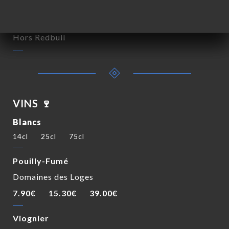
Supplément soft 25cl
Hors Redbull
VINS 🍷
Blancs
14cl
25cl
75cl
Pouilly-Fumé
Domaines des Loges
7.90€
15.30€
39.00€
Viognier