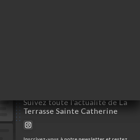
Lundi
09:00-01:00
Mardi
09:00-01:00
Mercredi
09:00-01:00
Jeudi
09:00-01:00
Vendredi
09:00-01:00
Samedi
09:00-01:00
Dimanche
09:00-01:00
Suivez toute l’actualité de La
Terrasse Sainte Catherine
Inscrivez-vous à notre newsletter et restez