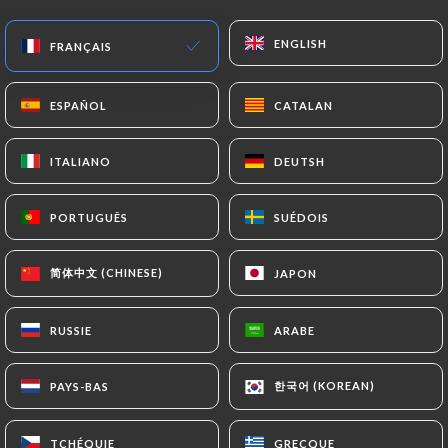
Ouvert aujourd'hui jusqu'à 01:00
ENGLISH
ENGLISH
FRANÇAIS
FRANÇAIS
ESPAÑOL
ESPAÑOL
CATALAN
CATALAN
ITALIANO
ITALIANO
DEUTSH
DEUTSH
La Terrasse Sainte Catherine
PORTUGUÊS
PORTUGUÊS
SUÉDOIS
SUÉDOIS
78 AVIS
RESTAURANT - BAR
简体中文 (CHINESE)
简体中文 (CHINESE)
JAPON
JAPON
7 Rue Caron
75004 Paris France
RUSSIE
RUSSIE
ARABE
ARABE
한국어 (KOREAN)
한국어 (KOREAN)
PAYS-BAS
PAYS-BAS
Qui sommes nous?
TCHÉQUIE
TCHÉQUIE
GRECQUE
GRECQUE