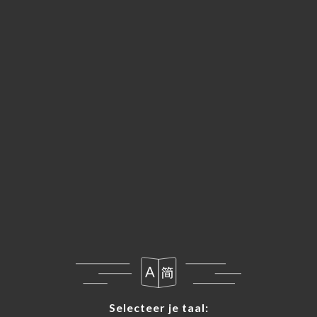
NL
MENU
Selecteer je taal:
Selecteer je taal: