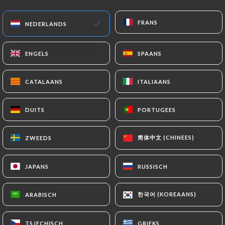
Gesloten - Open om: tijd
FRANS
FRANS
NEDERLANDS
NEDERLANDS
ENGELS
ENGELS
SPAANS
SPAANS
CATALAANS
CATALAANS
ITALIAANS
ITALIAANS
La Terrasse Sainte Catherine
DUITS
DUITS
PORTUGEES
PORTUGEES
78 REVIEW
RESTAURANT - BAR
简体中文 (CHINEES)
简体中文 (CHINEES)
ZWEEDS
ZWEEDS
7 Rue Caron
75004 Paris France
JAPANS
JAPANS
RUSSISCH
RUSSISCH
한국어 (KOREAANS)
한국어 (KOREAANS)
ARABISCH
ARABISCH
Wie zijn wij?
TSJECHISCH
TSJECHISCH
GRIEKS
GRIEKS