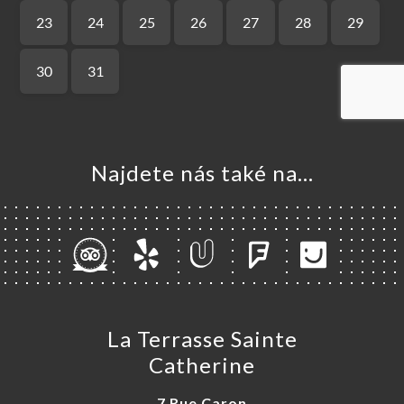
MŮ
VOVAT
ERIE
ENZE
ÍDKA
TAKT
Najdete nás také na...
La Terrasse Sainte
Catherine
7 Rue Caron